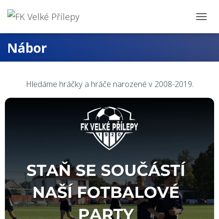
PŘEPN
Nábor
Hledáme hráčky a hráče narozené v 2008-2019.